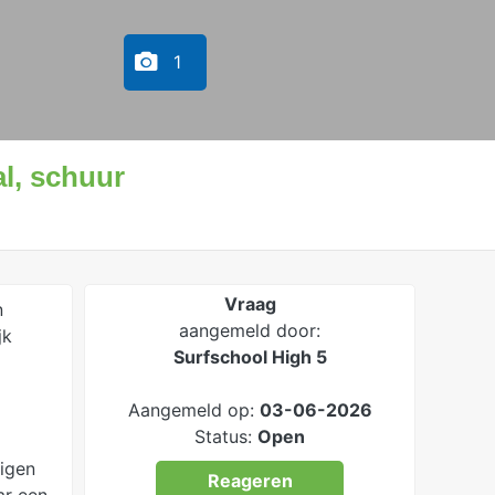
1
al, schuur
Vraag
n
aangemeld door:
jk
Surfschool High 5
Aangemeld op:
03-06-2026
Status:
Open
igen
Reageren