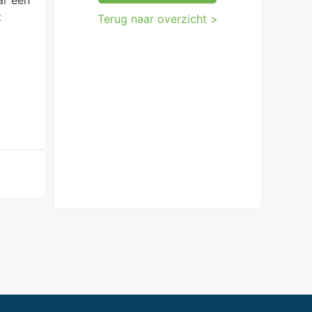
ar een
t
Terug naar overzicht >