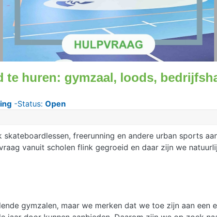
d te huren: gymzaal, loods, bedrijfsh
ing
-Status:
Open
k skateboardlessen, freerunning en andere urban sports aa
raag vanuit scholen flink gegroeid en daar zijn we natuurli
lende gymzalen, maar we merken dat we toe zijn aan een e