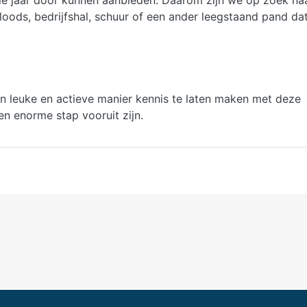
ele jaar door kunnen aanbieden. Daarom zijn we op zoek na
loods, bedrijfshal, schuur of een ander leegstaand pand da
n leuke en actieve manier kennis te laten maken met deze
en enorme stap vooruit zijn.