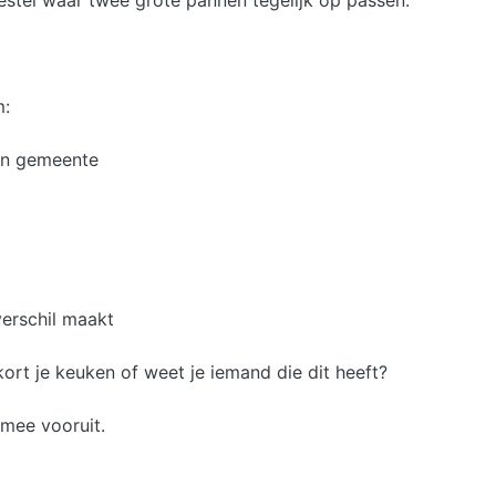
stel waar twee grote pannen tegelijk op passen.
m:
gen gemeente
verschil maakt
kort je keuken of weet je iemand die dit heeft?
 mee vooruit.